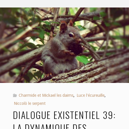
Charmide et Mickael les daims
,
Luce l'écureuille
,
Niccolò le serpent
DIALOGUE EXISTENTIEL 39:
LA DYNAMIQUE DES