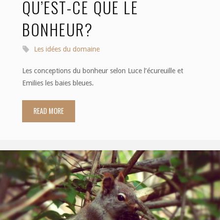
QU’EST-CE QUE LE
BONHEUR?
Les idées du domaine
Les conceptions du bonheur selon Luce l’écureuille et
Emilies les baies bleues.
READ MORE
"Dialogue
existentiel
19:
qu’est-
ce
que