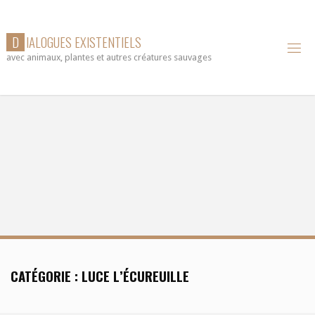
Skip
to
D
I
A
L
O
G
U
E
S
E
X
I
S
T
E
N
T
I
E
L
S
content
avec animaux, plantes et autres créatures sauvages
CATÉGORIE :
LUCE L’ÉCUREUILLE