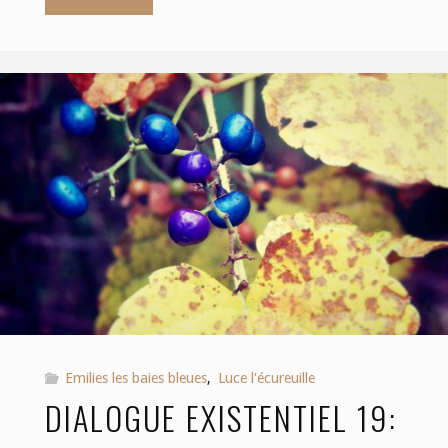
existentiel
22:
la
morale
peut-
elle
être
immuable?"
Emilies les baies bleues
,
Luce l'écureuille
DIALOGUE EXISTENTIEL 19: