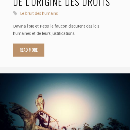
DE L’ORIGINE DES DROITS
Le bruit des humains
Davina l’oie et Peter le faucon discutent des lois
humaines et de leurs justifications.
READ MORE
"Dialogue
existentiel
20:
de
l’origine
des
droits"