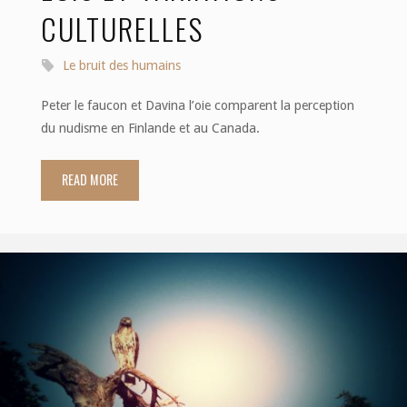
CULTURELLES
Le bruit des humains
Peter le faucon et Davina l’oie comparent la perception
du nudisme en Finlande et au Canada.
READ MORE
"Dialogue
existentiel
31:
lois
et
variations