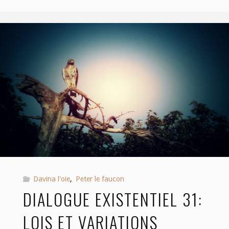
existentiel
36:
vraies
ou
fausses
nouvelles
?"
Davina l'oie
,
Peter le faucon
DIALOGUE EXISTENTIEL 31:
LOIS ET VARIATIONS