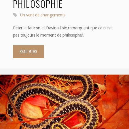
PHILOSOPHIE
Un vent de changements
Peter le faucon et Davina l’oie remarquent que ce n’est
pas toujours le moment de philosopher.
READ MORE
"Dialogue
existentiel
38:
les
sources
de
la