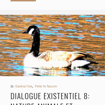
existentiel
12:
du
respect
des
droits
d’autrui"
Davina l'oie
,
Peter le faucon
DIALOGUE EXISTENTIEL 8: