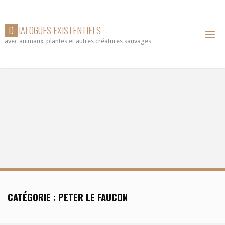
Skip
to
D
I
A
L
O
G
U
E
S
E
X
I
S
T
E
N
T
I
E
L
S
content
avec animaux, plantes et autres créatures sauvages
CATÉGORIE :
PETER LE FAUCON